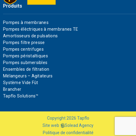
Produits
Pompes à membranes
Pompes élèctriques à membranes TE
Amortisseurs de pulsations
Pompes filtre presse
Pompes centrifuges
Pompes péristaltiques
Pompes submersibles
Ensembles de filtration
Mélangeurs – Agitateurs
Système Vide Fût
Brancher
Tapflo Solutions™
Copyright
2026
Tapflo
Site web :
Solead Agency
Politique de confidentialité