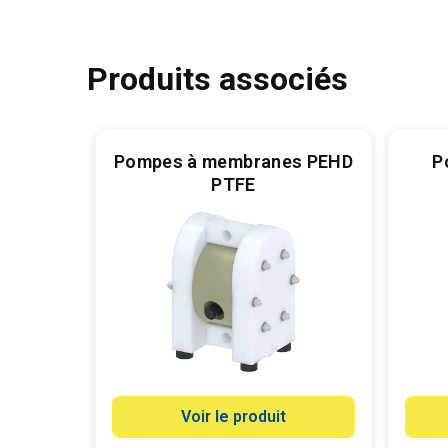
Produits associés
Pompes à membranes PEHD
P
 TC
PTFE
Voir le produit