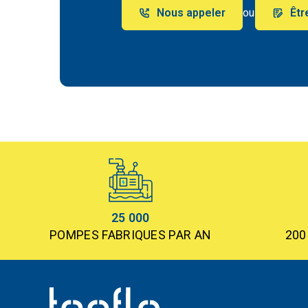
Nous appeler
ou
Êtr
25 000
POMPES FABRIQUES PAR AN
200