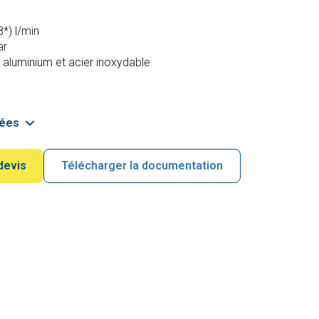
*) l/min
ar
aluminium et acier inoxydable
lées
devis
Télécharger la documentation