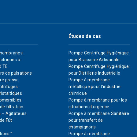
Études de cas
membranes
Pompe Centrifuge Hygiénique
ctriques à
pour Brasserie Artisanale
s TE
Pompe Centrifuge Hygiénique
rs de pulsations
pour Distillerie Industrielle
re presse
Pompe à membrane
trifuges
métallique pour l’industrie
istaltiques
chimique
bmersibles
Pompe à membrane pour les
e filtration
situations d’urgence
 – Agitateurs
Pompe à membrane Sanitaire
de Fût
pour transfert de
champignons
tions™
Pompe à membrane