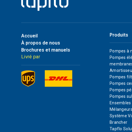
Produits
Accueil
À propos de nous
Brochures et manuels
Pompes à 
Livré par
Pompes élè
membrane
Amortisseu
Pompes filt
Pompes cen
Pompes pér
Pompes su
Ensembles d
Mélangeurs
Système Vi
Brancher
Tapflo Solu