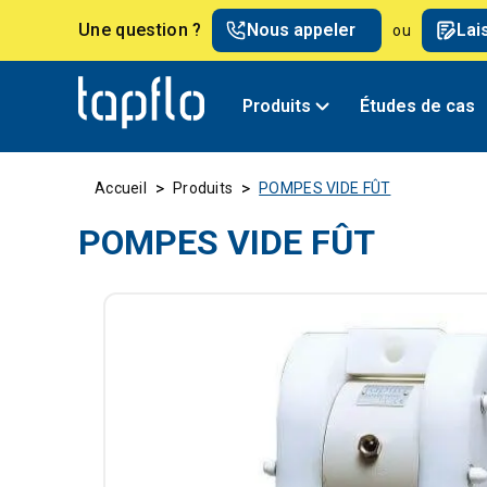
Une question ?
Nous appeler
Lai
ou
Produits
Études de cas
>
>
Accueil
Produits
POMPES VIDE FÛT
POMPES VIDE FÛT