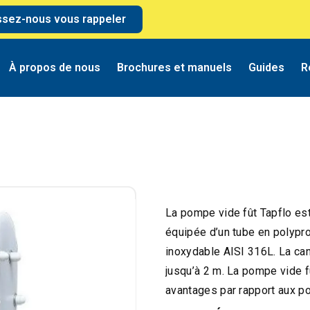
ssez-nous vous rappeler
À propos de nous
Brochures et manuels
Guides
R
La pompe vide fût Tapflo est 
équipée d’un tube en polypr
inoxydable AISI 316L. La can
jusqu’à 2 m. La pompe vide
avantages par rapport aux p