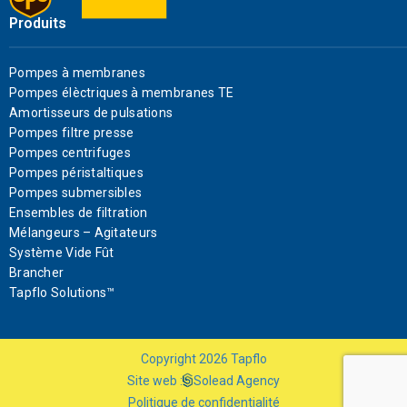
Produits
Pompes à membranes
Pompes élèctriques à membranes TE
Amortisseurs de pulsations
Pompes filtre presse
Pompes centrifuges
Pompes péristaltiques
Pompes submersibles
Ensembles de filtration
Mélangeurs – Agitateurs
Système Vide Fût
Brancher
Tapflo Solutions™
Copyright
2026
Tapflo
Site web :
Solead Agency
Politique de confidentialité