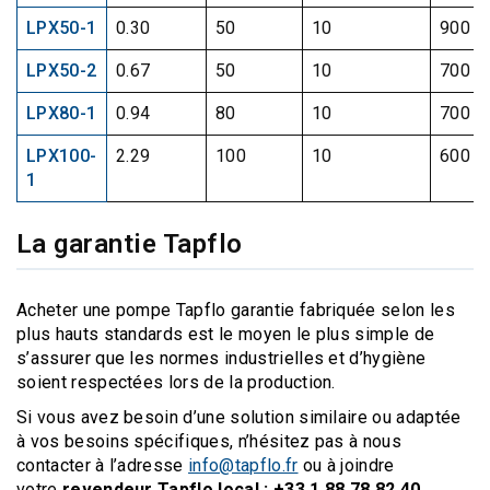
LPX50-1
0.30
50
10
900
LPX50-2
0.67
50
10
700
LPX80-1
0.94
80
10
700
LPX100-
2.29
100
10
600
1
La garantie Tapflo
Acheter une pompe Tapflo garantie fabriquée selon les
plus hauts standards est le moyen le plus simple de
s’assurer que les normes industrielles et d’hygiène
soient respectées lors de la production.
Si vous avez besoin d’une solution similaire ou adaptée
à vos besoins spécifiques, n’hésitez pas à nous
contacter à l’adresse
info@tapflo.fr
ou à joindre
votre
revendeur Tapflo local : +33 1 88 78 82 40