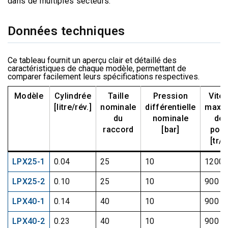
dans de multiples secteurs.
Données techniques
Ce tableau fournit un aperçu clair et détaillé des
caractéristiques de chaque modèle, permettant de
comparer facilement leurs spécifications respectives.
Modèle
Cylindrée
Taille
Pression
Vite
[litre/rév.]
nominale
différentielle
maxi
du
nominale
de 
raccord
[bar]
pom
[tr/
LPX25-1
0.04
25
10
1200
LPX25-2
0.10
25
10
900
LPX40-1
0.14
40
10
900
LPX40-2
0.23
40
10
900