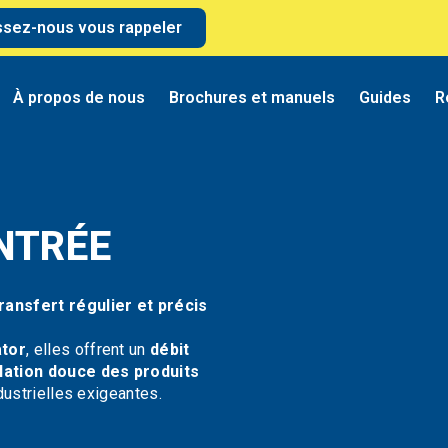
ssez-nous vous rappeler
À propos de nous
Brochures et manuels
Guides
R
NTRÉE
ransfert régulier et précis
ator
, elles offrent un
débit
lation douce des produits
dustrielles exigeantes.