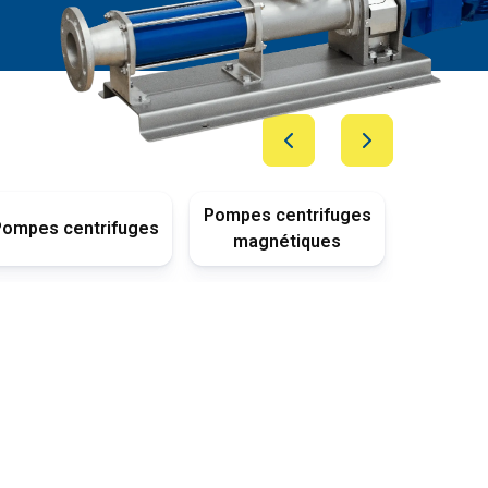
Pompes centrifuges
P
Pompes centrifuges
magnétiques
subm