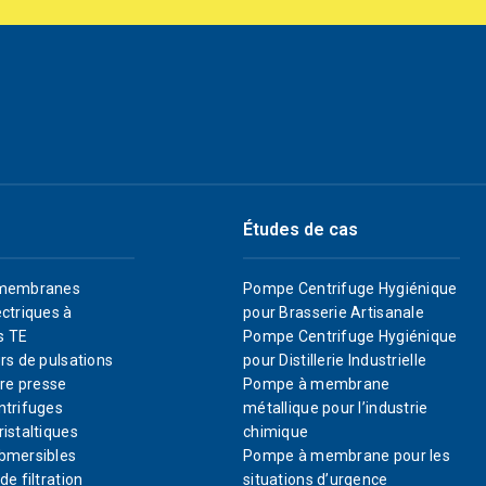
Études de cas
membranes
Pompe Centrifuge Hygiénique
ctriques à
pour Brasserie Artisanale
s TE
Pompe Centrifuge Hygiénique
rs de pulsations
pour Distillerie Industrielle
re presse
Pompe à membrane
trifuges
métallique pour l’industrie
istaltiques
chimique
bmersibles
Pompe à membrane pour les
e filtration
situations d’urgence