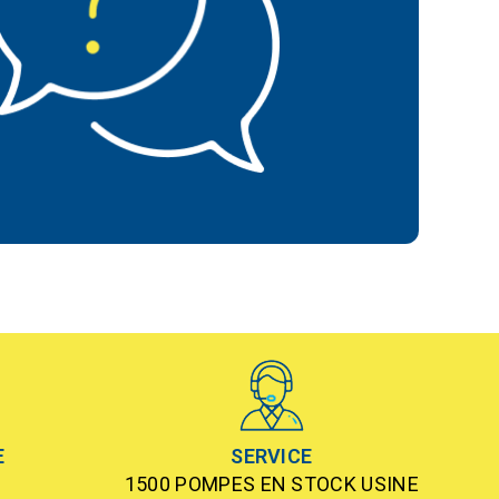
E
SERVICE
1500 POMPES EN STOCK USINE