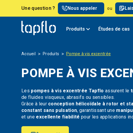
Une question ?
Nous appeler
Lai
ou
Produits
Études de cas
>
>
Accueil
Produits
Pompe à vis excentrée
POMPE À VIS EXCE
Les
pompes à vis excentrée Tapflo
assurent le
t
de fluides visqueux, abrasifs ou sensibles.
Grâce à leur
conception hélicoïdale à rotor et st
constant sans pulsation
, garantissant une
manipu
et une
excellente fiabilité
pour les applications in