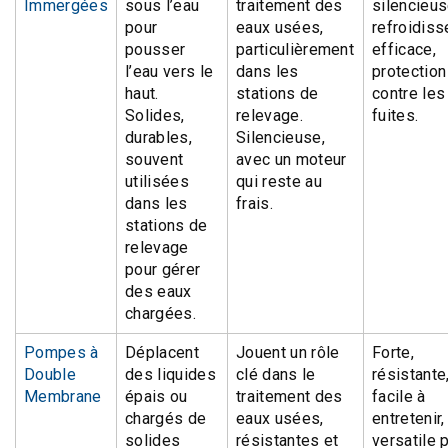
Immergées
sous l’eau
traitement des
silencieus
pour
eaux usées,
refroidis
pousser
particulièrement
efficace,
l’eau vers le
dans les
protection
haut.
stations de
contre les
Solides,
relevage.
fuites.
durables,
Silencieuse,
souvent
avec un moteur
utilisées
qui reste au
dans les
frais.
stations de
relevage
pour gérer
des eaux
chargées.
Pompes à
Déplacent
Jouent un rôle
Forte,
Double
des liquides
clé dans le
résistante
Membrane
épais ou
traitement des
facile à
chargés de
eaux usées,
entretenir,
solides
résistantes et
versatile 