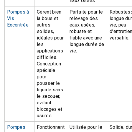
Eaux Usées
Pompes à
Gèrent bien
Parfaite pour le
Robustess
Vis
la boue et
relevage des
longue du
Excentrée
autres
eaux usées,
vie, peu
solides,
robuste et
d’entretien
idéales pour
fiable avec une
versatile.
les
longue durée de
applications
vie.
difficiles.
Conception
spéciale
pour
pousser le
liquide sans
le secouer,
évitant
blocages et
usures.
Pompes
Fonctionnent
Utilisée pour le
Solide, du