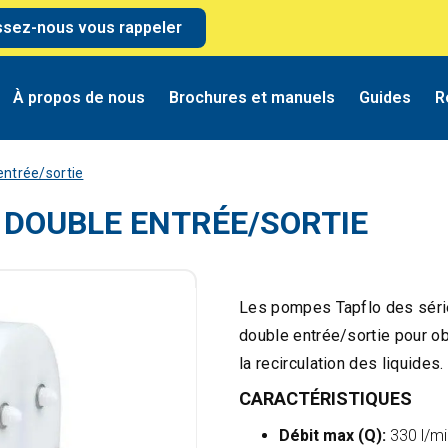
ssez-nous vous rappeler
À propos de nous
Brochures et manuels
Guides
R
ntrée/sortie
DOUBLE ENTRÉE/SORTIE
Les pompes Tapflo des séri
double entrée/sortie pour o
la recirculation des liquides.
CARACTÉRISTIQUES
Débit max (Q):
330 l/mi