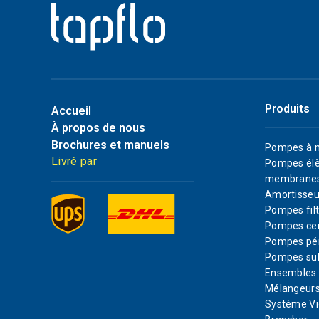
Produits
Accueil
À propos de nous
Brochures et manuels
Pompes à 
Livré par
Pompes élè
membrane
Amortisseu
Pompes filt
Pompes cen
Pompes pér
Pompes su
Ensembles d
Mélangeurs
Système Vi