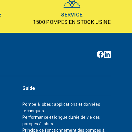
E
SERVICE
1500 POMPES EN STOCK USINE
Guide
Pompe à lobes : applications et données
techniques
Performance et longue durée de vie des
pompes à lobes
Principe de fonctionnement des pompes à