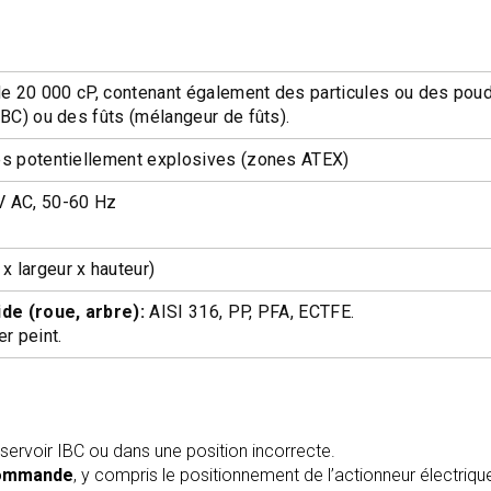
de 20 000 cP, contenant également des particules ou des poud
BC) ou des fûts (mélangeur de fûts).
es potentiellement explosives (zones ATEX)
V AC, 50-60 Hz
 largeur x hauteur)
ide (roue, arbre):
AISI 316, PP, PFA, ECTFE.
r peint.
éservoir IBC ou dans une position incorrecte.
ommande
, y compris le positionnement de l’actionneur électriq