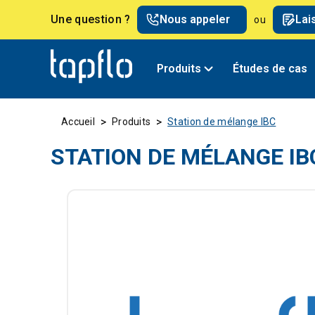
Une question ?
Nous appeler
Lai
ou
Produits
Études de cas
>
>
Accueil
Produits
Station de mélange IBC
STATION DE MÉLANGE IB