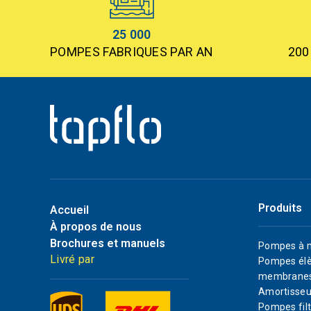
25 000
POMPES FABRIQUES PAR AN
200
Produits
Accueil
À propos de nous
Brochures et manuels
Pompes à 
Livré par
Pompes élè
membrane
Amortisseu
Pompes filt