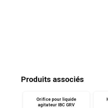
Produits associés
e et
Orifice pour liquide
un
agitateur IBC GRV