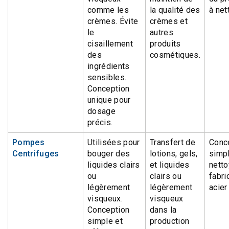
comme les
la qualité des
à net
crèmes. Évite
crèmes et
le
autres
cisaillement
produits
des
cosmétiques.
ingrédients
sensibles.
Conception
unique pour
dosage
précis.
Pompes
Utilisées pour
Transfert de
Conc
Centrifuges
bouger des
lotions, gels,
simpl
liquides clairs
et liquides
netto
ou
clairs ou
fabri
légèrement
légèrement
acier
visqueux.
visqueux
Conception
dans la
simple et
production