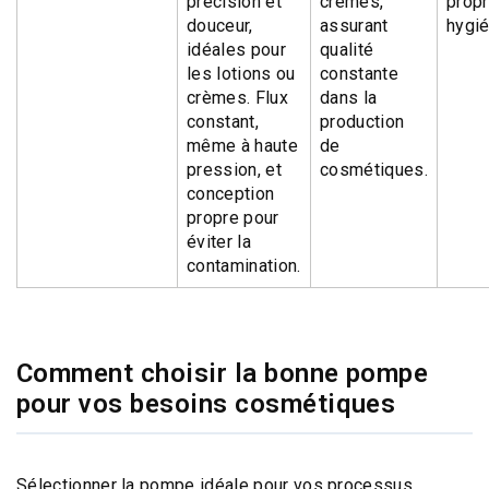
précision et
crèmes,
propr
douceur,
assurant
hygié
idéales pour
qualité
les lotions ou
constante
crèmes. Flux
dans la
constant,
production
même à haute
de
pression, et
cosmétiques.
conception
propre pour
éviter la
contamination.
Comment choisir la bonne pompe
pour vos besoins cosmétiques
Sélectionner la pompe idéale pour vos processus