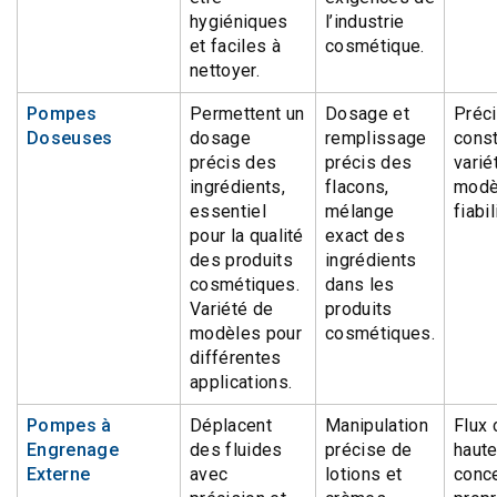
hygiéniques
l’industrie
et faciles à
cosmétique.
nettoyer.
Pompes
Permettent un
Dosage et
Préci
Doseuses
dosage
remplissage
const
précis des
précis des
varié
ingrédients,
flacons,
modè
essentiel
mélange
fiabi
pour la qualité
exact des
des produits
ingrédients
cosmétiques.
dans les
Variété de
produits
modèles pour
cosmétiques.
différentes
applications.
Pompes à
Déplacent
Manipulation
Flux 
Engrenage
des fluides
précise de
haute
Externe
avec
lotions et
conc