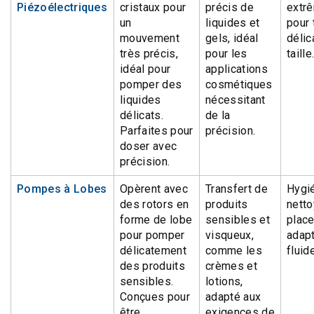
Piézoélectriques
cristaux pour
précis de
extrê
un
liquides et
pour 
mouvement
gels, idéal
délic
très précis,
pour les
taille
idéal pour
applications
pomper des
cosmétiques
liquides
nécessitant
délicats.
de la
Parfaites pour
précision.
doser avec
précision.
Pompes à Lobes
Opèrent avec
Transfert de
Hygié
des rotors en
produits
nett
forme de lobe
sensibles et
place
pour pomper
visqueux,
adapt
délicatement
comme les
fluid
des produits
crèmes et
sensibles.
lotions,
Conçues pour
adapté aux
être
exigences de