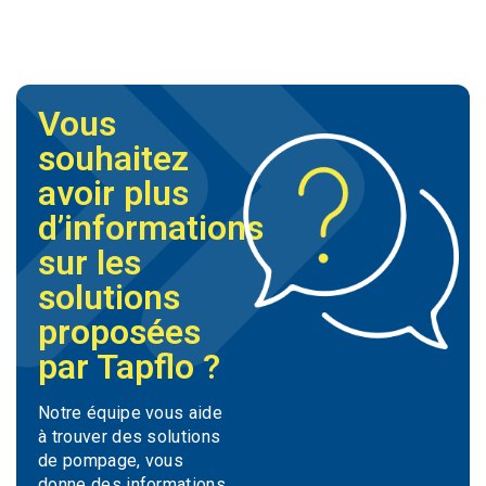
Vous
souhaitez
avoir plus
d’informations
sur les
solutions
proposées
par Tapflo ?
Notre équipe vous aide
à trouver des solutions
de pompage, vous
donne des informations