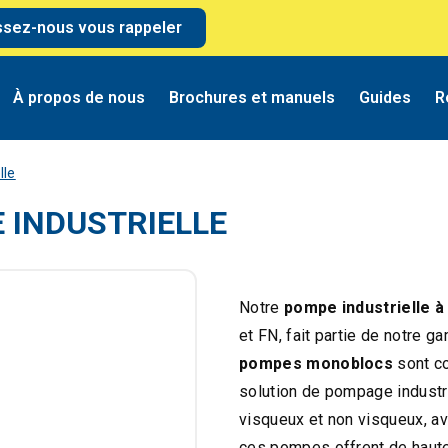
ssez-nous vous rappeler
À propos de nous
Brochures et manuels
Guides
R
lle
 INDUSTRIELLE
Notre
pompe industrielle à
et FN, fait partie de notre 
pompes monoblocs
sont co
solution de pompage industr
visqueux et non visqueux, a
ces pompes offrent de haute