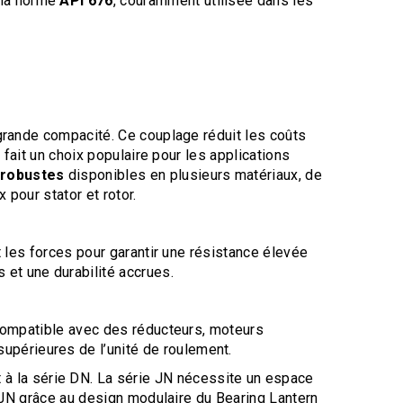
 la norme
API 676
, couramment utilisée dans les
 grande compacité. Ce couplage réduit les coûts
 fait un choix populaire pour les applications
 robustes
disponibles en plusieurs matériaux, de
pour stator et rotor.
t les forces pour garantir une résistance élevée
et une durabilité accrues.
 compatible avec des réducteurs, moteurs
upérieures de l’unité de roulement.
 à la série DN. La série JN nécessite un espace
e JN grâce au design modulaire du Bearing Lantern