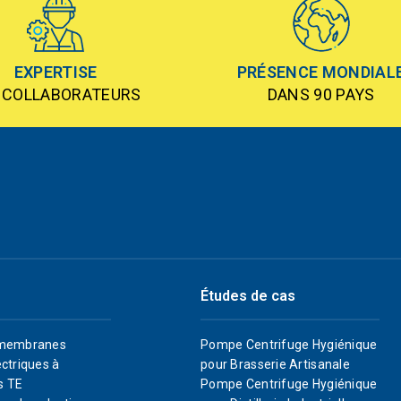
EXPERTISE
PRÉSENCE MONDIAL
 COLLABORATEURS
DANS 90 PAYS
Études de cas
membranes
Pompe Centrifuge Hygiénique
ctriques à
pour Brasserie Artisanale
s TE
Pompe Centrifuge Hygiénique