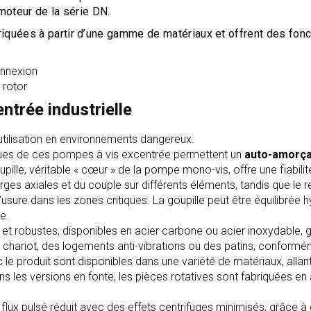
moteur de la série DN.
quées à partir d’une gamme de matériaux et offrent des foncti
onnexion
 rotor
ntrée industrielle
utilisation en environnements dangereux.
ues de ces pompes à vis excentrée permettent un
auto-amorça
oupille, véritable « cœur » de la pompe mono-vis, offre une fiabil
rges axiales et du couple sur différents éléments, tandis que l
sure dans les zones critiques. La goupille peut être équilibrée 
e.
t robustes, disponibles en acier carbone ou acier inoxydable, gar
r chariot, des logements anti-vibrations ou des patins, confor
 produit sont disponibles dans une variété de matériaux, allant 
Dans les versions en fonte, les pièces rotatives sont fabriquées 
et flux pulsé réduit avec des effets centrifuges minimisés, grâce 