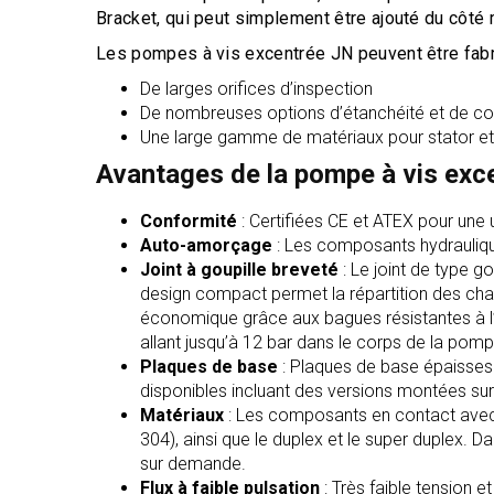
Bracket, qui peut simplement être ajouté du côté 
Les pompes à vis excentrée JN peuvent être fabri
De larges orifices d’inspection
De nombreuses options d’étanchéité et de c
Une large gamme de matériaux pour stator et
Avantages de la pompe à vis exce
Conformité
: Certifiées CE et ATEX pour une 
Auto-amorçage
: Les composants hydrauliq
Joint à goupille breveté
: Le joint de type g
design compact permet la répartition des cha
économique grâce aux bagues résistantes à l’u
allant jusqu’à 12 bar dans le corps de la pomp
Plaques de base
: Plaques de base épaisses e
disponibles incluant des versions montées su
Matériaux
: Les composants en contact avec le
304), ainsi que le duplex et le super duplex. 
sur demande.
Flux à faible pulsation
: Très faible tension 