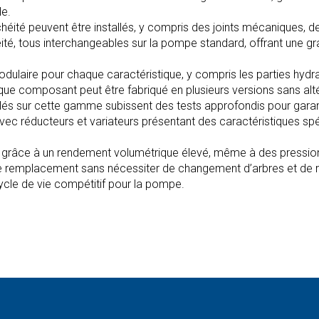
le.
héité peuvent être installés, y compris des joints mécaniques, d
té, tous interchangeables sur la pompe standard, offrant une gr
laire pour chaque caractéristique, y compris les parties hydrauli
ue composant peut être fabriqué en plusieurs versions sans altér
allés sur cette gamme subissent des tests approfondis pour gara
avec réducteurs et variateurs présentant des caractéristiques sp
le grâce à un rendement volumétrique élevé, même à des pressi
t le remplacement sans nécessiter de changement d’arbres et de 
ycle de vie compétitif pour la pompe.