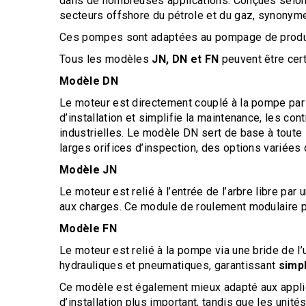
dans de nombreuses applications. Conçues selon
secteurs offshore du pétrole et du gaz, synonym
Ces pompes sont adaptées au pompage de produit
Tous les modèles
JN, DN et FN
peuvent être cer
Modèle DN
Le moteur est directement couplé à la pompe par u
d’installation et simplifie la maintenance, les con
industrielles. Le modèle DN sert de base à tou
larges orifices d’inspection, des options variées
Modèle JN
Le moteur est relié à l’entrée de l’arbre libre pa
aux charges. Ce module de roulement modulaire pe
Modèle FN
Le moteur est relié à la pompe via une bride de l
hydrauliques et pneumatiques, garantissant
simpl
Ce modèle est également mieux adapté aux appl
d’installation plus important, tandis que les uni