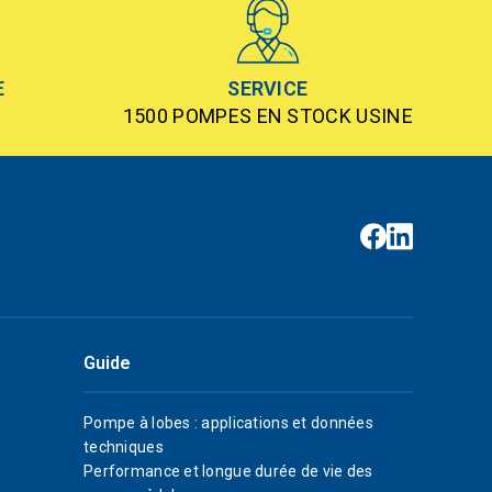
E
SERVICE
1500 POMPES EN STOCK USINE
Guide
Pompe à lobes : applications et données
techniques
Performance et longue durée de vie des