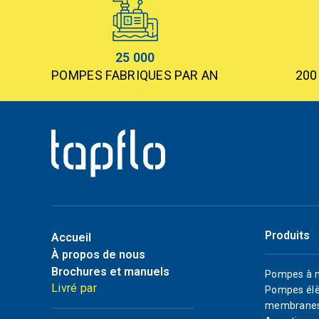
25 000
POMPES FABRIQUES PAR AN
200
Produits
Accueil
À propos de nous
Brochures et manuels
Pompes à 
Livré par
Pompes élè
membrane