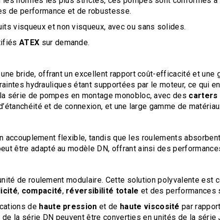
 les normes les plus strictes, ces pompes sont conformes à
es de performance et de robustesse.
s visqueux et non visqueux, avec ou sans solides.
tifiés
ATEX
sur demande.
ne bride, offrant un excellent rapport coût-efficacité et une
traintes hydrauliques étant supportées par le moteur, ce qui en
te la série de pompes en montage monobloc, avec des
carters
 d’étanchéité et de connexion, et une large gamme de matériaux 
r un accouplement flexible, tandis que les roulements absorben
ut être adapté au modèle DN, offrant ainsi des performances 
’unité de roulement modulaire. Cette solution polyvalente est
icité
,
compacité
,
réversibilité totale
et des performances s
ications de
haute pression
et de
haute viscosité
par rapport
tés de la série DN peuvent être converties en unités de la séri