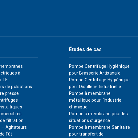
Études de cas
membranes
Pompe Centrifuge Hygiénique
ctriques à
pour Brasserie Artisanale
s TE
Pompe Centrifuge Hygiénique
rs de pulsations
pour Distillerie Industrielle
re presse
Pompe à membrane
trifuges
métallique pour l’industrie
istaltiques
chimique
bmersibles
Pompe à membrane pour les
e filtration
situations d’urgence
 – Agitateurs
Pompe à membrane Sanitaire
de Fût
pour transfert de