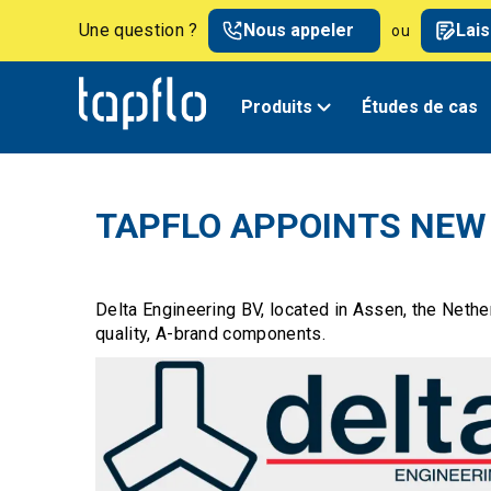
Une question ?
Nous appeler
Lai
ou
Produits
Études de cas
TAPFLO APPOINTS NEW
Delta Engineering BV, located in Assen, the Nether
quality, A-brand components.