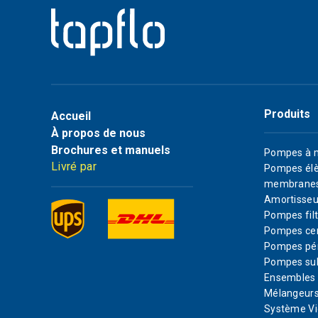
Produits
Accueil
À propos de nous
Brochures et manuels
Pompes à 
Livré par
Pompes élè
membrane
Amortisseu
Pompes filt
Pompes cen
Pompes pér
Pompes su
Ensembles d
Mélangeurs
Système Vi